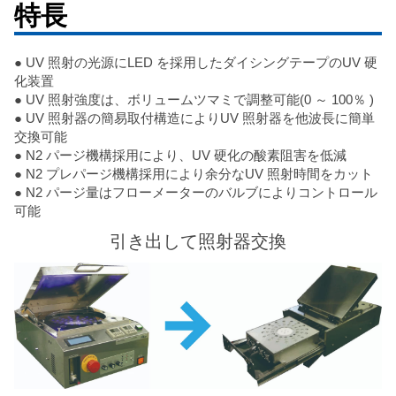
特長
● UV 照射の光源にLED を採用したダイシングテープのUV 硬
化装置
● UV 照射強度は、ボリュームツマミで調整可能(0 ～ 100％ )
● UV 照射器の簡易取付構造によりUV 照射器を他波長に簡単
交換可能
● N2 パージ機構採用により、UV 硬化の酸素阻害を低減
● N2 プレパージ機構採用により余分なUV 照射時間をカット
● N2 パージ量はフローメーターのバルブによりコントロール
可能
引き出して照射器交換