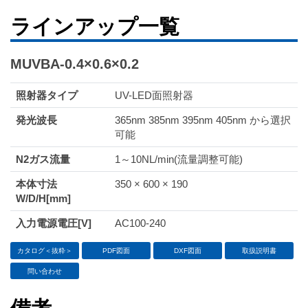
ラインアップ一覧
MUVBA-0.4×0.6×0.2
照射器タイプ
UV-LED面照射器
発光波長
365nm 385nm 395nm 405nm から選択
可能
N2ガス流量
1～10NL/min(流量調整可能)
本体寸法
350 × 600 × 190
W/D/H[mm]
入力電源電圧[V]
AC100-240
カタログ＜抜粋＞
PDF図面
DXF図面
取扱説明書
問い合わせ