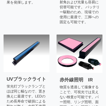
射角および光量も容易に
果を発揮します。
切替可能です。 バッテリ
ー駆動のため、現場での
使用に最適で、三脚への
固定も可能です。
UVブラックライト
赤外線照明 IR
蛍光灯ブラックランプと
物質を透過して撮像する
ほぼ同じ幅なので、置き
ことで、可視光では見え
換えに最適です。LEDの
ない検査が可能です。バ
ため長寿命で破損による
ー照明、リング照明、面