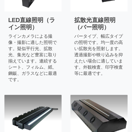
LED直線照明（ラ
拡散光直線照明
イン照明）
（バー照明）
ラインカメラによる撮
バータイプ、幅広タイプ
像・撮影に適した照明で
の照明です。均一度の高
す。疑似平行光、拡散
い拡散光を照射します。
光、集光など豊富に取り
透過撮影や映り込みを抑
揃えています。連続する
えたい場合に適していま
シート、フィルム、紙、
す。外観検査、印字検査
鋼鈑、ガラスなどに最適
等に最適です。
です。