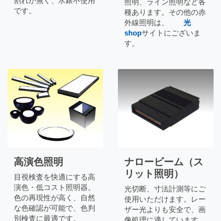
割れが無く、水銀不使用
照明、ライン照明など各
です。
種あります。その他の赤
外線照明は、
光
shop
サイトにございま
す。
高演色照明
ナロービーム（ス
リット照明）
目視検査を快適にする高
演色・低コスト照明器。
光切断、寸法計測等にご
色の再現性が高く、自然
使用いただけます。レー
な色確認が可能で、色判
ザー光よりも安全で、画
別検査に最適です。
像処理に適しています。