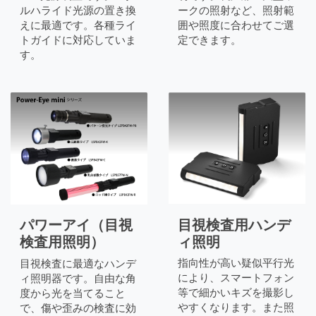
ルハライド光源の置き換
ークの照射など、照射範
えに最適です。各種ライ
囲や照度に合わせてご選
トガイドに対応していま
定できます。
す。
目視検査用ハンデ
パワーアイ（目視
ィ照明
検査用照明）
指向性が高い疑似平行光
目視検査に最適なハンデ
により、スマートフォン
ィ照明器です。自由な角
等で細かいキズを撮影し
度から光を当てること
やすくなります。また照
で、傷や歪みの検査に効