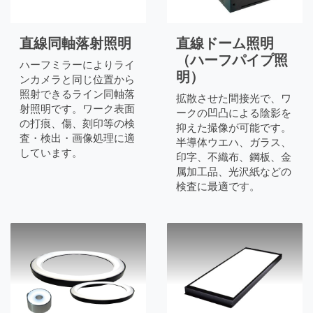
直線同軸落射照明
直線ドーム照明
（ハーフパイプ照
ハーフミラーによりライ
明）
ンカメラと同じ位置から
照射できるライン同軸落
拡散させた間接光で、ワ
射照明です。ワーク表面
ークの凹凸による陰影を
の打痕、傷、刻印等の検
抑えた撮像が可能です。
査・検出・画像処理に適
半導体ウエハ、ガラス、
しています。
印字、不織布、鋼板、金
属加工品、光沢紙などの
検査に最適です。