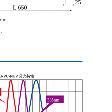
い
LRVC-NUV 分光特性