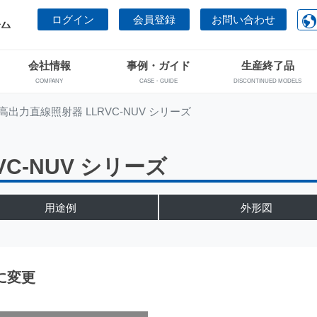
ログイン
会員登録
お問い合わせ
会社情報
事例・ガイド
生産終了品
COMPANY
CASE・GUIDE
DISCONTINUED MODELS
高出力直線照射器 LLRVC-NUV シリーズ
C-NUV シリーズ
用途例
外形図
に変更