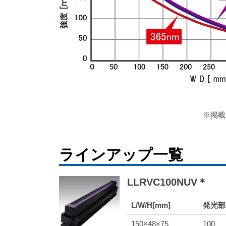
※掲載
ラインアップ一覧
LLRVC100NUV＊
L/W/H[mm]
発光部A
150×48×75
100