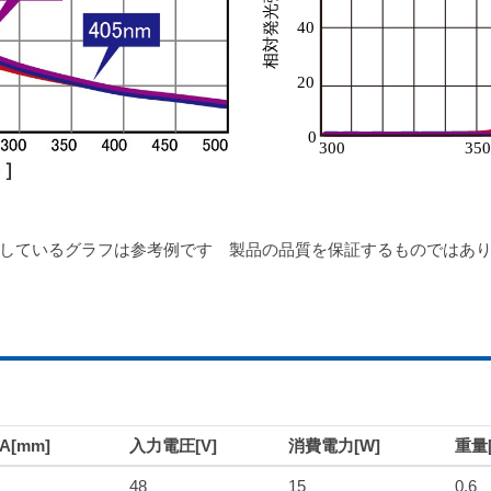
しているグラフは参考例です 製品の品質を保証するものではあ
[mm]
入力電圧[V]
消費電力[W]
重量[
48
15
0.6