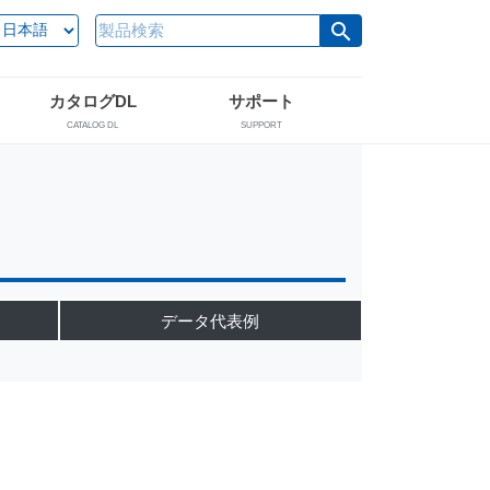
search
カタログDL
サポート
CATALOG DL
SUPPORT
データ代表例