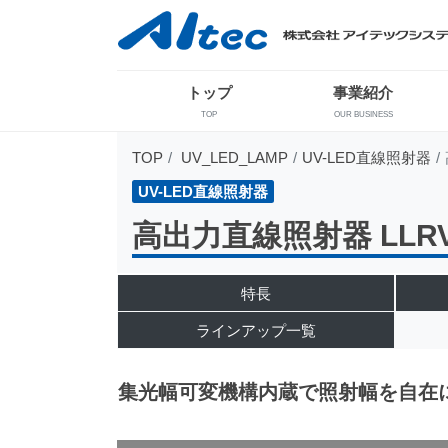
トップ
事業紹介
TOP
OUR BUSINESS
TOP
UV_LED_LAMP
UV-LED直線照射器
UV-LED直線照射器
高出力直線照射器 LLRV
特長
ラインアップ一覧
集光幅可変機構内蔵で照射幅を自在