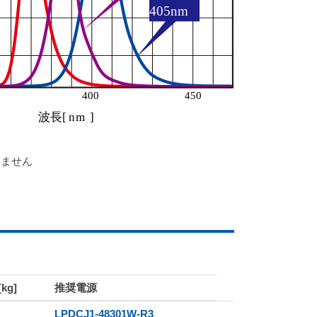
りません
kg]
推奨電源
LPDCJ1-48301W-R3