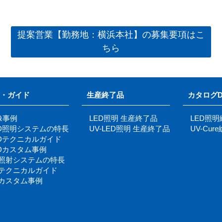
提案営業【勤務地：横浜本社】の募集要項はこ
ちら
・ガイド
生産終了品
カタログD
像事例
LED照明 生産終了品
LED照
ED照明システムの特長
UV-LED照明 生産終了品
UV-Cu
EDテクニカルガイド
EDカスタム事例
V照射システムの特長
Vテクニカルガイド
Vカスタム事例