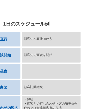
1日のスケジュール例
直行
顧客先へ直接向かう
談開始
顧客先で商談を開始
昼食
商談
顧客訪問継続
・帰社
・顧客との打ち合わせ内容の議事録作
わせ内容の
成および営業報告書の作成