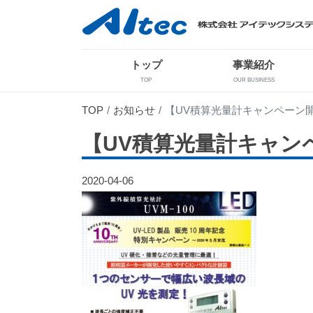
トップ
事業紹介
TOP
OUR BUSINESS
TOP
お知らせ
【UV積算光量計キャンペーン
【UV積算光量計キャン
2020-04-06