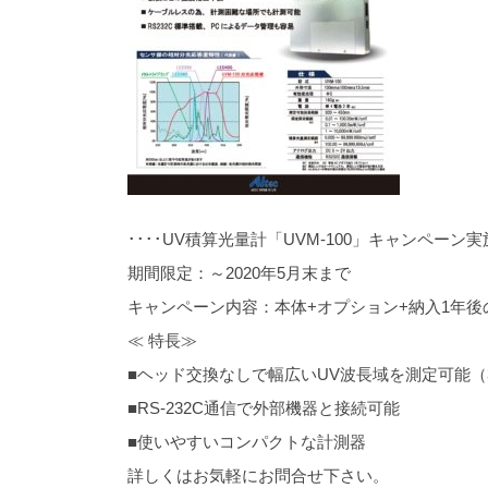
････UV積算光量計「UVM-100」キャンペーン実施
期間限定：～2020年5月末まで
キャンペーン内容：本体+オプション+納入1年後
≪ 特長≫
■ヘッド交換なしで幅広いUV波長域を測定可能（30
■RS-232C通信で外部機器と接続可能
■使いやすいコンパクトな計測器
詳しくはお気軽にお問合せ下さい。