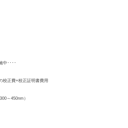
中････
の校正費+校正証明書費用
0～450nm）