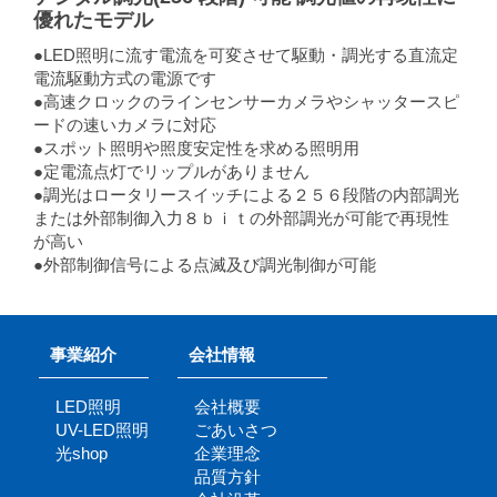
優れたモデル
●LED照明に流す電流を可変させて駆動・調光する直流定
電流駆動方式の電源です
●高速クロックのラインセンサーカメラやシャッタースピ
ードの速いカメラに対応
●スポット照明や照度安定性を求める照明用
●定電流点灯でリップルがありません
●調光はロータリースイッチによる２５６段階の内部調光
または外部制御入力８ｂｉｔの外部調光が可能で再現性
が高い
●外部制御信号による点滅及び調光制御が可能
事業紹介
会社情報
LED照明
会社概要
UV-LED照明
ごあいさつ
光shop
企業理念
品質方針