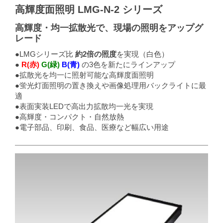
高輝度面照明 LMG-N-2 シリーズ
高輝度・均一拡散光で、現場の照明をアップグ
レード
●LMGシリーズ比
約2倍の照度
を実現（白色）
●
R(赤)
G(緑)
B(青)
の3色を新たにラインアップ
●拡散光を均一に照射可能な高輝度面照明
●蛍光灯面照明の置き換えや画像処理用バックライトに最
適
●表面実装LEDで高出力拡散均一光を実現
●高輝度・コンパクト・自然放熱
●電子部品、印刷、食品、医療など幅広い用途