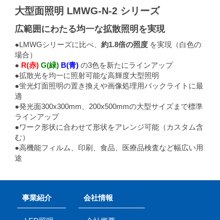
大型面照明 LMWG-N-2 シリーズ
広範囲にわたる均一な拡散照明を実現
●LMWGシリーズに比べ、
約1.8倍の照度
を実現（白色の
場合）
●
R(赤)
G(緑)
B(青)
の3色を新たにラインアップ
●拡散光を均一に照射可能な高輝度大型照明
●蛍光灯面照明の置き換えや画像処理用バックライトに最
適
●発光面300x300mm、200x500mmの大型サイズまで標準
ラインアップ
●ワーク形状に合わせて形状をアレンジ可能（カスタム含
む）
●高機能フィルム、印刷、食品、医療品検査など幅広い用
途
事業紹介
会社情報