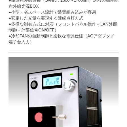
●短波赤外線波長（SWIR：1000〜1700nm）対応の高性能
赤外線光源BOX
●小型・省スペース設計で装置組み込みが容易
●安定した光量を実現する連続点灯方式
●多様な制御方式に対応（フロントパネル操作＋LAN外部
制御＋外部信号ON/OFF）
●冷却FANの自動制御と柔軟な電源仕様（ACアダプタ／
端子台入力）