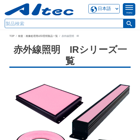
menu
search
TOP
検査・画像処理用LED照明製品一覧
赤外線照明 IR
赤外線照明 IRシリーズ一
覧