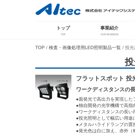
トップ
事業紹介
TOP
OUR BUSINESS
TOP
検査・画像処理用LED照明製品一覧
投光
投
フラットスポット 投光
ワークディスタンスの
●面発光で高出力を実現した
●独自開発の光学機構で高指
●ワークディスタンスの長い
●投光照明として幅広い用途
●メタルハライドランプの置
●発光色は白に加え、赤外（I