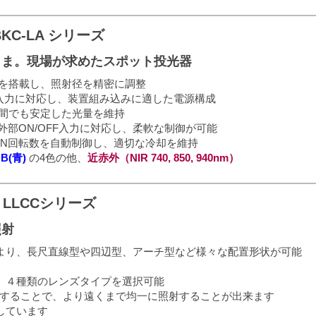
KC-LA シリーズ
まま。現場が求めたスポット投光器
構を搭載し、照射径を精密に調整
4V入力に対応し、装置組み込みに適した電源構成
時間でも安定した光量を維持
・外部ON/OFF入力に対応し、柔軟な制御が可能
FAN回転数を自動制御し、適切な冷却を維持
B(青)
の4色の他、
近赤外（NIR 740, 850, 940nm）
LLCCシリーズ
照射
より、長尺直線型や四辺型、アーチ型など様々な配置形状が可能
、４種類のレンズタイプを選択可能
することで、より遠くまで均一に照射することが出来ます
しています