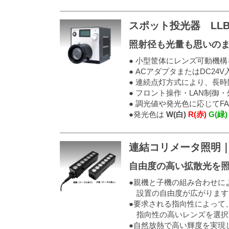
スポット投光器 LLB
照射径も光量も思いの
● 小型筐体にレンズ可動機
● ACアダプタまたはDC2
● 連続点灯方式により、長
● フロント操作・LAN制御
● 調光値や発光色に応じて
●発光色は
W(白)
R(赤)
G(緑)
連結コリメータ照明｜
自由度の高い拡散光を
●親機と子機の組み合わせに
設置の自由度が広がります
●要求される指向性によって
指向性の高いレンズを選択
●自然放熱で高い輝度を実現