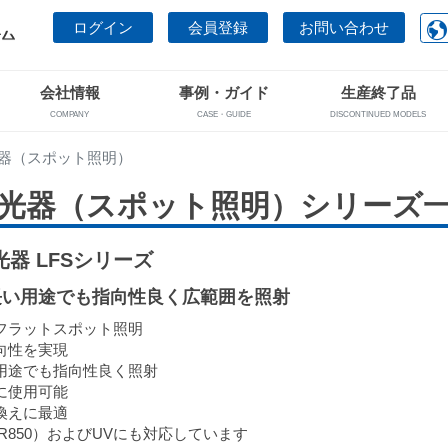
ログイン
会員登録
お問い合わせ
会社情報
事例・ガイド
生産終了品
COMPANY
CASE・GUIDE
DISCONTINUED MODELS
器（スポット照明）
光器（スポット照明）シリーズ
器 LFSシリーズ
長い用途でも指向性良く広範囲を照射
フラットスポット照明
向性を実現
用途でも指向性良く照射
に使用可能
換えに最適
R850）およびUVにも対応しています