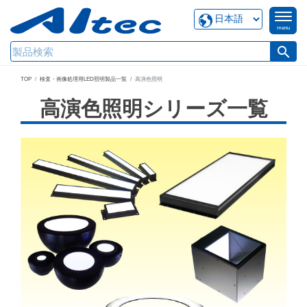
menu
search
TOP
検査・画像処理用LED照明製品一覧
高演色照明
高演色照明シリーズ一覧