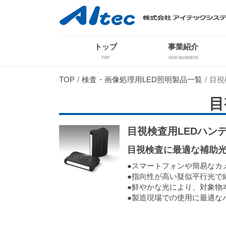
トップ
事業紹介
TOP
OUR BUSINESS
TOP
検査・画像処理用LED照明製品一覧
目視
目
目視検査用LEDハンディ
目視検査に最適な補助
●スマートフォンや簡易なカ
●指向性が高い疑似平行光で
●鮮やかな光により、対象物
●製造現場での使用に最適な