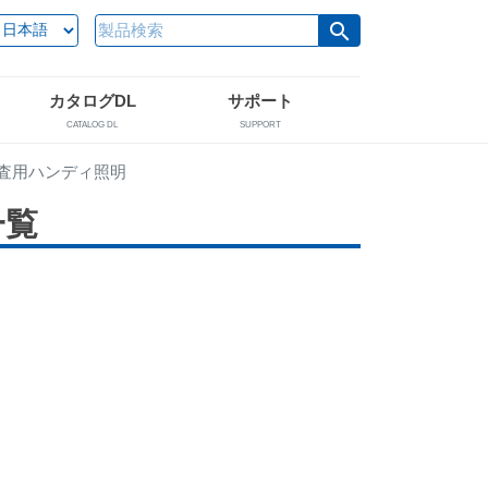
search
カタログDL
サポート
CATALOG DL
SUPPORT
査用ハンディ照明
一覧