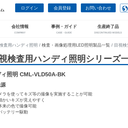
ログイン
会員登録
お問い合わせ
会社情報
事例・ガイド
生産終了品
COMPANY
CASE・GUIDE
DISCONTINUED MODELS
検査用ハンディ照明
検査・画像処理用LED照明製品一覧
目視検
視検査用ハンディ照明シリーズ
照明 CML-VLD50A-BK
光源
メラを使ってキズ等の撮像を実施することが可能
細かいキズが見えやすく
本来の色で撮像可能
バッテリー駆動