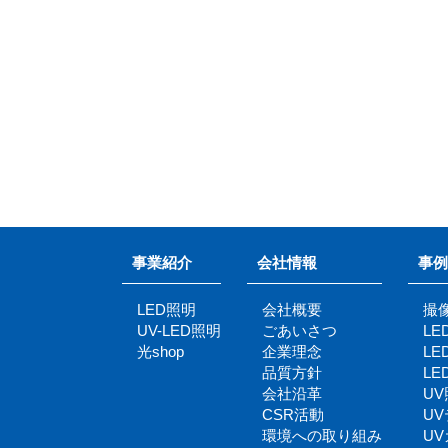
事業紹介
会社情報
事例
LED照明
会社概要
撮
UV-LED照明
ごあいさつ
L
光shop
企業理念
L
品質方針
L
会社沿革
U
CSR活動
U
環境への取り組み
U