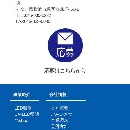
係
神奈川県横浜市緑区青砥町466-1
TEL:045-939-0222
FAX045-939-6006
応募はこちらから
事業紹介
会社情報
LED照明
会社概要
UV-LED照明
ごあいさつ
光shop
企業理念
品質方針