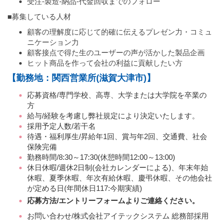
受注-製造-納品-代金回収までのフォロー
■募集している人材
顧客の理解度に応じて的確に伝えるプレゼン力・コミュ
ニケーション力
顧客接点で得た生のユーザーの声が活かした製品企画
ヒット商品を作って会社の利益に貢献したい方
【勤務地：関西営業所(滋賀大津市)】
応募資格/専門学校、高専、大学または大学院を卒業の
方
給与/経験を考慮し弊社規定により決定いたします。
採用予定人数/若干名
待遇・福利厚生/昇給年1回、賞与年2回、交通費、社会
保険完備
勤務時間/8:30～17:30(休憩時間12:00～13:00)
休日休暇/週休2日制(会社カレンダーによる)、年末年始
休暇、夏季休暇、年次有給休暇、慶弔休暇、その他会社
が定める日(年間休日117:今期実績)
応募方法/エントリーフォームよりご連絡ください。
お問い合わせ/株式会社アイテックシステム 総務部採用