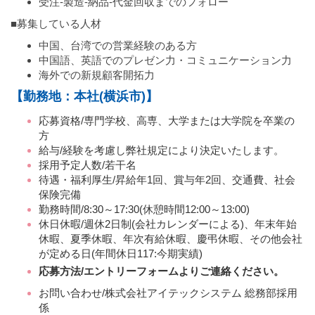
受注-製造-納品-代金回収までのフォロー
■募集している人材
中国、台湾での営業経験のある方
中国語、英語でのプレゼン力・コミュニケーション力
海外での新規顧客開拓力
【勤務地：本社(横浜市)】
応募資格/専門学校、高専、大学または大学院を卒業の
方
給与/経験を考慮し弊社規定により決定いたします。
採用予定人数/若干名
待遇・福利厚生/昇給年1回、賞与年2回、交通費、社会
保険完備
勤務時間/8:30～17:30(休憩時間12:00～13:00)
休日休暇/週休2日制(会社カレンダーによる)、年末年始
休暇、夏季休暇、年次有給休暇、慶弔休暇、その他会社
が定める日(年間休日117:今期実績)
応募方法/エントリーフォームよりご連絡ください。
お問い合わせ/株式会社アイテックシステム 総務部採用
係