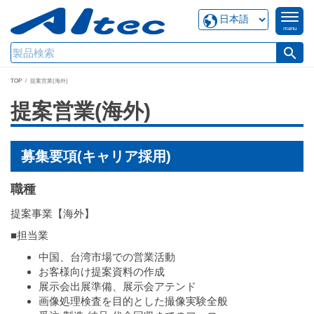
menu
search
TOP
提案営業(海外)
提案営業(海外)
募集要項(キャリア採用)
職種
提案事業【海外】
■担当業
中国、台湾市場での営業活動
お客様向け提案資料の作成
展示会出展準備、展示会アテンド
画像処理検査を目的とした撮像実験全般